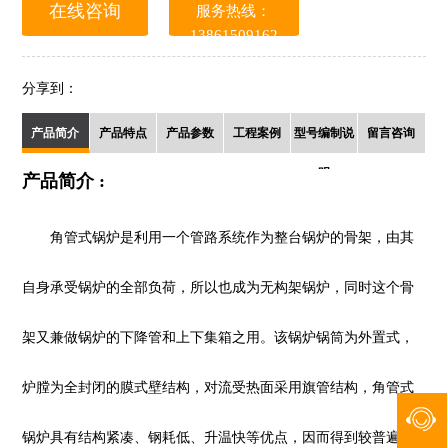
在线咨询
服务热线：
13861509162
分享到：
产品简介
产品特点
产品参数
工程案例
型号编制说
留言咨询
明
产品简介 :
角管式锅炉是利用一个管路系统作为整台锅炉的骨架，由其
自身承受锅炉的全部负荷，所以也成为无构架锅炉，同时这个骨
架又兼做锅炉的下降管和上下集箱之用。该锅炉锅筒为外置式，
炉膛为全封闭的膜式壁结构，对流受热面采用旗管结构，角管式
锅炉具有结构紧凑、钢耗低、升温快等优点，因而得到较普遍的