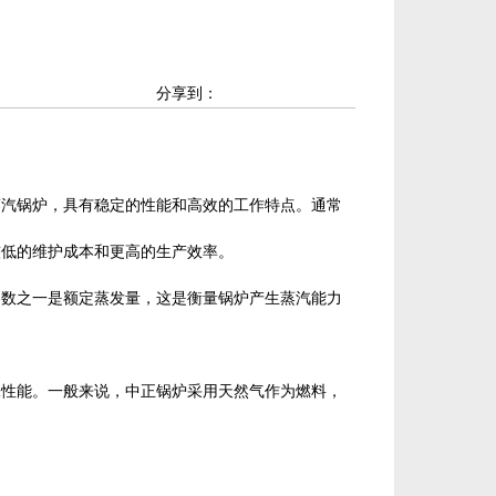
分享到：
蒸汽锅炉，具有稳定的性能和高效的工作特点。通常
较低的维护成本和更高的生产效率。
参数之一是额定蒸发量，这是衡量锅炉产生蒸汽能力
保性能。一般来说，中正锅炉采用天然气作为燃料，