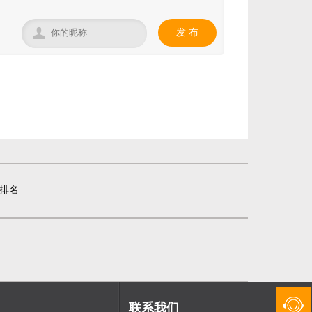

发 布
排名
联系我们