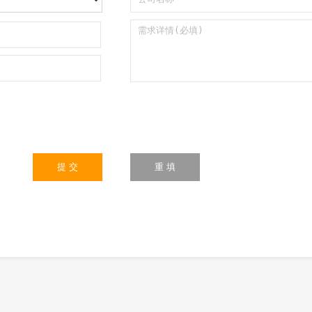
提 交
重 填