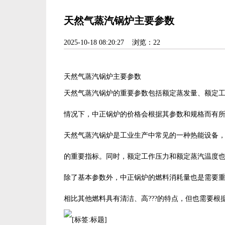
天然气蒸汽锅炉主要参数
2025-10-18 08:20:27
浏览：22
天然气
蒸汽锅炉
主要参数
天然气蒸汽锅炉的重要参数包括额定蒸发量、额定
情况下，中正锅炉的价格会根据其参数和规格而有
天然气蒸汽锅炉是工业生产中常见的一种热能设备
的重要指标。同时，额定工作压力和额定蒸汽温度
除了基本参数外，中正锅炉的燃料消耗量也是需要
相比其他燃料具有清洁、高???的特点，但也需要