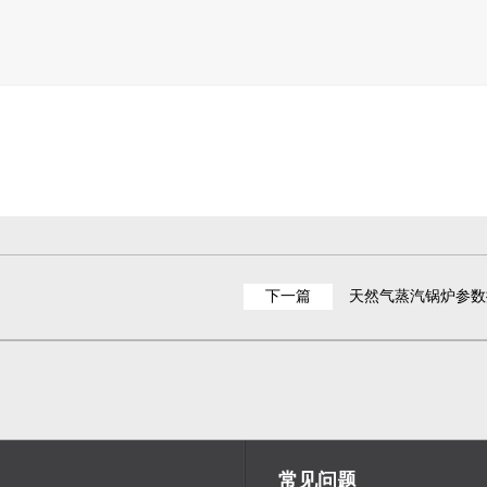
下一篇
天然气蒸汽锅炉参数
常见问题