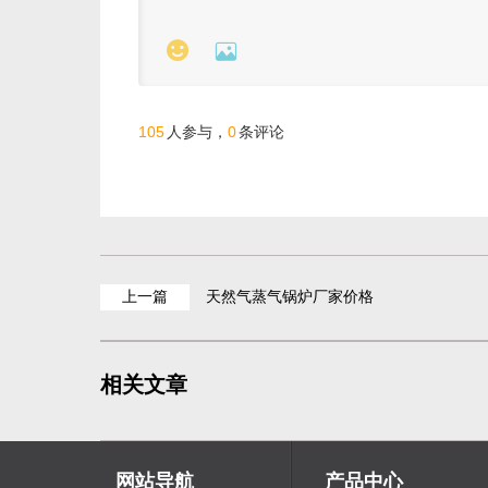


105
0
人参与，
条评论
上一篇
天然气蒸气锅炉厂家价格
相关文章
网站导航
产品中心