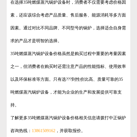
在选择35吨燃煤蒸汽锅炉设备时，消费者不仅需要考虑价格因
素，还应该综合考虑产品质量、售后服务、能源消耗等多方面
因素。通过对比不同品牌、不同型号的锅炉，选择适合自身需
求的产品才是明智的选择。
35吨燃煤蒸汽锅炉设备价格虽然是购买过程中重要的考量因素
之一，但消费者在购买时还需注意产品的性能指标、使用效率
以及环保标准等方面。只有选???到性价比高、质量可靠的35
吨燃煤蒸汽锅炉设备，才能为企业的生产和发展提供可靠支
持。
了解更多35吨燃煤蒸汽锅炉设备价格相关信息请拨打中正锅炉
咨询热线：
13861509162
，并获取报价。