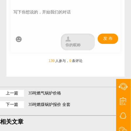


发 布
139
人参与，
0
条评论
上一篇
35吨燃气锅炉价格
下一篇
35吨燃煤锅炉报价 全套
相关文章