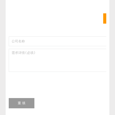
提
重 填