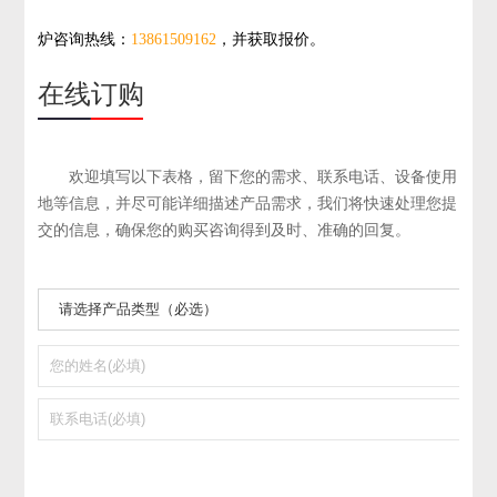
炉咨询热线：
13861509162
，并获取报价。
在线订购
欢迎填写以下表格，留下您的需求、联系电话、设备使用
地等信息，并尽可能详细描述产品需求，我们将快速处理您提
交的信息，确保您的购买咨询得到及时、准确的回复。