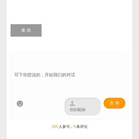
重 填
留下你的精彩评论


发 布
338
人参与，
0
条评论