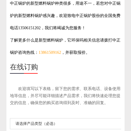
中正锅炉的新型燃料锅炉种类很多，用途不一，若您对中正锅
炉的新型燃料锅炉感兴趣，欢迎致电中正锅炉股份的全国免费
电话13506151202，我们将竭诚为您服务！
了解更多什么是新型燃料锅炉，它环保吗相关信息请拨打中正
锅炉咨询热线：
13861509162
，并获取报价。
在线订购
欢迎填写以下表格，留下您的需求、联系电话、设备使用
地等信息，并尽可能详细描述产品需求，我们将快速处理您提
交的信息，确保您的购买咨询得到及时、准确的回复。