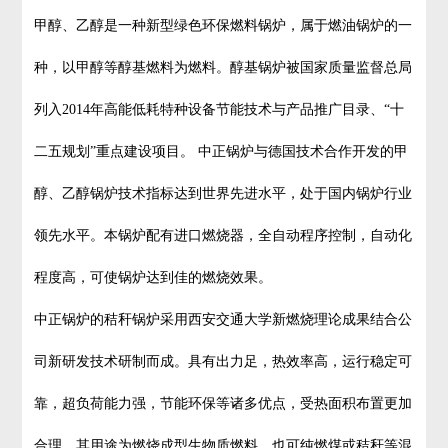
甲醇、乙醇是一种新型绿色环保燃料锅炉，属于燃油锅炉的一
种，以甲醇等醇基燃料为燃料。醇基锅炉被国家质量监督总局
列入2014年高能低耗特种设备节能技术与产品推广目录、“十
二五规划”重点建设项目。 中正锅炉与德国技术合作开发的甲
醇、乙醇锅炉技术指标达到世界先进水平，处于国内锅炉行业
领先水平。本锅炉配有进口燃烧器，全自动程序控制，自动化
程度高，可使锅炉达到佳的燃烧效果。
中正锅炉的秸秆锅炉采用西安交通大学新燃烧理论成果结合公
司新研发技术研制而成。具有出力足，热效率高，运行稳定可
靠，超负荷能力强，节能环保等诸多优点，受热面积布置更加
合理。其用途为燃烧成型生物质燃料，也可纯燃煤或秸秆等混