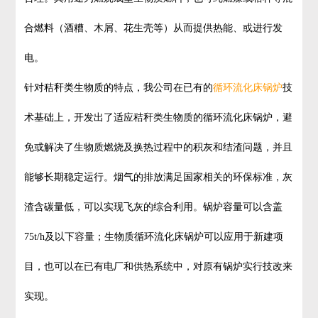
合燃料（酒糟、木屑、花生壳等）从而提供热能、或进行发
电。
针对秸秆类生物质的特点，我公司在已有的
循环流化床锅炉
技
术基础上，开发出了适应秸秆类生物质的循环流化床锅炉，避
免或解决了生物质燃烧及换热过程中的积灰和结渣问题，并且
能够长期稳定运行。烟气的排放满足国家相关的环保标准，灰
渣含碳量低，可以实现飞灰的综合利用。锅炉容量可以含盖
75t/h及以下容量；生物质循环流化床锅炉可以应用于新建项
目，也可以在已有电厂和供热系统中，对原有锅炉实行技改来
实现。